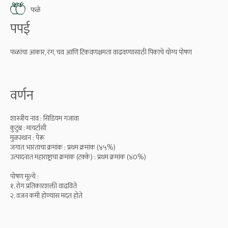
फळे
पपई
फळांचा आकार, रंग, चव आणि टिकवणक्षमता वाढवण्यासाठी पिकाचे योग्य पोषण
वर्णन
शास्त्रीय नाव : सिडियम गजावा
कुटुंब : मायर्टासी
मुळस्थान : पेरू
जगात भारताचा क्रमांक : प्रथम क्रमांक (४५%)
उत्पादनात महाराष्ट्राचा क्रमांक (टक्के) : प्रथम क्रमांक (४0%)
पोषण मूल्ये :
१. रोग प्रतिकारशक्ती वाढविते
२. वजन कमी होण्यास मदत होते