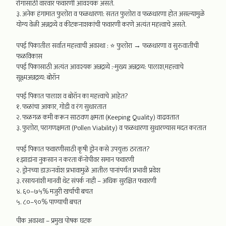
रोगासाठी वारंवार फवारणी आवश्यक असते.
३. अनेक हंगामात फुलोरा व फळधारणा: सतत फुलोरा व फळधारणा होत असल्यामुळे
योग्य वेळी अन्नद्रव्ये व कीटकनाशकांची फवारणी करणे अत्यंत महत्त्वाचे असते.
पपई पिकातील सर्वात महत्त्वाची अवस्था : ⭐ फुलोरा → फळधारणा व सुरुवातीची
फळविकास
पपई पिकासाठी अत्यंत आवश्यक अन्नद्रव्ये :-मुख्य अन्नद्रव्य: पालाश,महत्त्वाचे
सूक्ष्मअन्नद्रव्य: बोरॉन
पपई पिकात पालाश व बोरॉन का महत्त्वाचे आहेत?
१. फळांचा आकार, गोडी व रंग सुधारतात
२. फळगळ कमी करून साठवण क्षमता (Keeping Quality) वाढवतात
३. फुलोरा, परागणक्षमता (Pollen Viability) व फळधारणा सुधारण्यास मदत करतात
पपई पिकात फवारणीसाठी कृषी ड्रोन कसे उपयुक्त ठरतात?
१.झाडांना नुकसान न करता कॅनोपीवर समान फवारणी
२. ड्रोनच्या डाऊनवॉश प्रभावामुळे आतील पानांपर्यंत प्रभावी प्रवेश
३. रसायनांशी मानवी थेट संपर्क नाही – अधिक सुरक्षित फवारणी
४. ६०–७५% मजुरी खर्चाची बचत
५. ८०–९०% पाण्याची बचत
पीक अवस्था – प्रमुख पोषक घटक