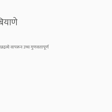
ियाणे
द्रव्ये वापरून उच्च गुणवत्तापूर्ण